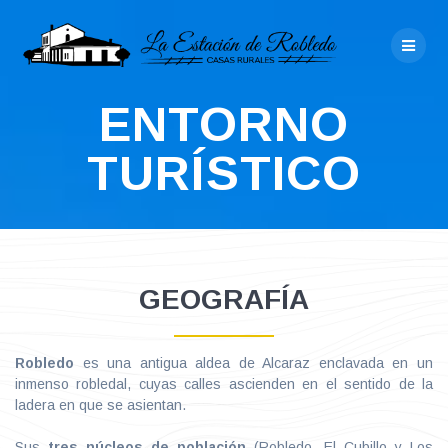
Saltar
al
contenido
ENTORNO
TURÍSTICO
GEOGRAFÍA
Robledo
es una antigua aldea de Alcaraz enclavada en un
inmenso robledal, cuyas calles ascienden en el sentido de la
ladera en que se asientan.
Sus
tres núcleos de población
(Robledo, El Cubillo y Los