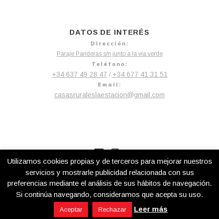
DATOS DE INTERÉS
Dirección:
Paraje Parideras s/n junto a la vía verde
Teléfono:
+34 637 49 28 47
+34 677 41 31 51
/
Email:
casasruraleslaestacion@gmail.com
Utilizamos cookies propias y de terceros para mejorar nuestros
servicios y mostrarle publicidad relacionada con sus
preferencias mediante el análisis de sus hábitos de navegación.
La Estación de Robledo
¡Hola! ¿En qué podemos ayudarte?
Si continúa navegando, consideramos que acepta su uso.
© 2026 Web creada por
Panda Rojo Producciones
Leer más
Aceptar
Rechazar