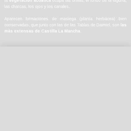
la
vegetación acuática
ocupa las orillas, el fondo de la laguna,
las charcas, los ojos y los canales.
Aparecen formaciones de masiega (planta herbácea) bien
conservadas, que junto con las de las Tablas de Daimiel, son
las
más extensas de Castilla La Mancha
.