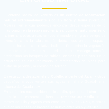
El entorno natural de Robledo es
un centro de localización
natural extremadamente rico en flora y fauna
(Sierra de
Alcaraz), en el cual podemos encontrar desde especies de lo
más común en la región mediterránea, como
el gato montés o
la jineta
, a otras únicas en todo el mundo y en grave peligro de
extinción, como la cabra montés ibérica, que en este espacio
pueden hallarse con relativa facilidad. Predomina la vegetación
de monte bajo de matorrales, tomillo, romero, espliego. También
predominan los bosques de
robles, encinas y sabinas
. En la
actualidad se está realizando la reforestación de pinos para
evitar su pérdida y la erosión del terreno.
En esta zona destacan el
río Cubillo
, afluente del Júcar, y otros
pequeños arroyos vierten sus aguas en el río Guadalmena,
afluente del Guadalquivir.
En su término nace también el río Jardín, que cruza el término en
paralelo a la carretera nacional.
La
temperatura media
en los
meses de julio y agosto está entre los 20 y los 24 °C, mientras
que en los meses de invierno se mueve entre los 5 y los 10 °C.